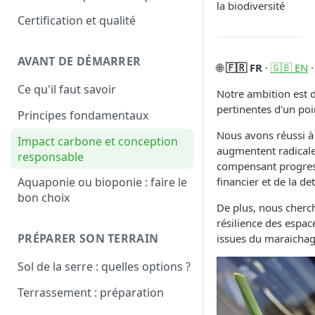
City
la biodiversité
Certification et qualité
AVANT DE DÉMARRER
🌐
🇫🇷 FR
·
🇬🇧 EN
Ce qu'il faut savoir
Notre ambition est d
pertinentes d'un po
Principes fondamentaux
Nous avons réussi à
Impact carbone et conception
augmentent radicale
responsable
compensant progressi
financier et de la de
Aquaponie ou bioponie : faire le
bon choix
De plus, nous cherch
résilience des espa
PRÉPARER SON TERRAIN
issues du maraichag
Sol de la serre : quelles options ?
Terrassement : préparation