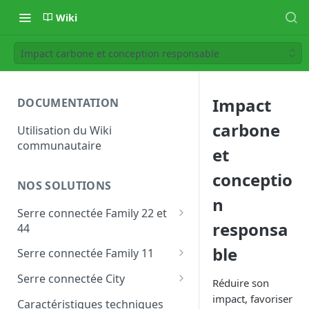
Wiki
Impact carbone et conception responsable
Impact
DOCUMENTATION
carbone
Utilisation du Wiki
communautaire
et
conceptio
NOS SOLUTIONS
n
Serre connectée Family 22 et
responsa
44
Les modules personnalisés
ble
Serre connectée Family 11
Family
Les modules personnalisés
Serre connectée City
Réduire son
Les modules personnalisés
impact, favoriser
Caractéristiques techniques