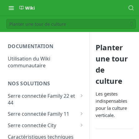
Wiki
Planter une tour de culture
Planter
DOCUMENTATION
une tour
Utilisation du Wiki
communautaire
de
culture
NOS SOLUTIONS
Les gestes
Serre connectée Family 22 et
indispensables
44
pour la culture
Les modules personnalisés
Serre connectée Family 11
verticale.
Family
Les modules personnalisés
Serre connectée City
Les modules personnalisés
Caractéristiques techniques