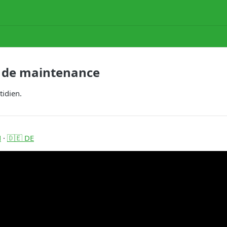
r de maintenance
tidien.
N
·
🇩🇪 DE