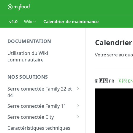
v1.0
Wiki
Calendrier de maintenance
Calendrie
DOCUMENTATION
Utilisation du Wiki
Votre serre au quo
communautaire
NOS SOLUTIONS
🌐
🇫🇷 FR
·
🇬🇧 E
Serre connectée Family 22 et
44
Les modules personnalisés
Serre connectée Family 11
Family
Les modules personnalisés
Serre connectée City
Les modules personnalisés
Caractéristiques techniques
City