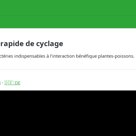
rapide de cyclage
ctéries indispensables à l’interaction bénéfique plantes-poissons.
N
·
🇩🇪 DE