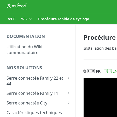
v1.0
Wiki
Procédure rapide de cyclage
Procédure 
DOCUMENTATION
Utilisation du Wiki
Installation des ba
communautaire
NOS SOLUTIONS
🌐
🇫🇷 FR
·
🇬🇧 E
Serre connectée Family 22 et
44
Les modules personnalisés
Serre connectée Family 11
Family
Les modules personnalisés
Serre connectée City
Les modules personnalisés
Caractéristiques techniques
City