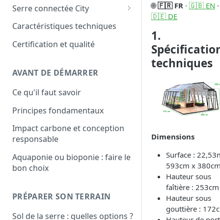
Les modules personnalisés
🌐
🇫🇷 FR
·
🇬🇧 EN
·
Serre connectée City
🇩🇪 DE
Les modules personnalisés
Caractéristiques techniques
City
1.
Certification et qualité
Spécificatio
techniques
AVANT DE DÉMARRER
Ce qu'il faut savoir
Principes fondamentaux
Impact carbone et conception
Dimensions
responsable
Surface : 22,53
Aquaponie ou bioponie : faire le
593cm x 380c
bon choix
Hauteur sous
faîtière : 253cm
PRÉPARER SON TERRAIN
Hauteur sous
gouttière : 172
Sol de la serre : quelles options ?
Hauteur de port