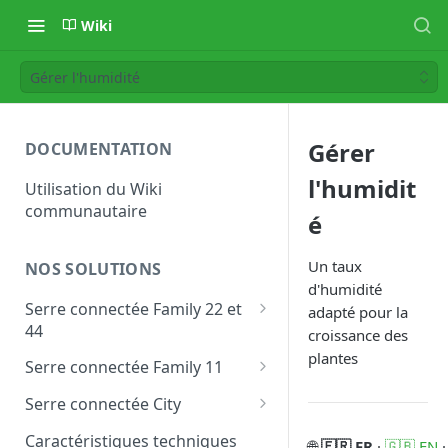
Wiki
Gérer l'humidité
Gérer
DOCUMENTATION
l'humidit
Utilisation du Wiki
communautaire
é
Un taux
NOS SOLUTIONS
d'humidité
Serre connectée Family 22 et
adapté pour la
44
croissance des
plantes
Les modules personnalisés
Serre connectée Family 11
Family
Les modules personnalisés
Serre connectée City
Les modules personnalisés
Caractéristiques techniques
🌐
🇫🇷 FR
·
🇬🇧 EN
·